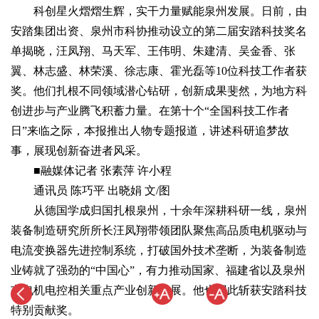
科创星火熠熠生辉，实干力量赋能泉州发展。日前，由
安踏集团出资、泉州市科协推动设立的第二届安踏科技奖名
单揭晓，汪凤翔、马天军、王伟明、朱建清、吴金香、张
翼、林志盛、林荣溪、徐志康、霍光磊等10位科技工作者获
奖。他们扎根不同领域潜心钻研，创新成果斐然，为地方科
创进步与产业腾飞积蓄力量。在第十个“全国科技工作者
日”来临之际，本报推出人物专题报道，讲述科研追梦故
事，展现创新奋进者风采。
■融媒体记者 张素萍 许小程
通讯员 陈巧平 出晓娟 文/图
从德国学成归国扎根泉州，十余年深耕科研一线，泉州
装备制造研究所所长汪凤翔带领团队聚焦高品质电机驱动与
电流变换器先进控制系统，打破国外技术垄断，为装备制造
业铸就了强劲的“中国心”，有力推动国家、福建省以及泉州
市电机电控相关重点产业创新发展。他也因此斩获安踏科技
特别贡献奖。