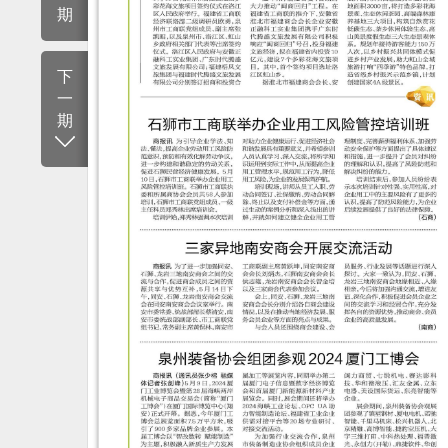
期
下
一
期