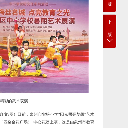
版
下
一
版
精彩的武术表演
韵 文/图）日前，泉州市实验小学“阳光照亮梦想”艺术
（四朵金花广场）·中心花蕊上演，这是由泉州市教育