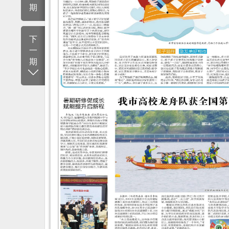
期
下
一
期