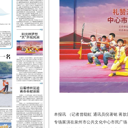
本报讯 （记者曾聪虹 通讯员倪著铭 蒋歆
专场展演在泉州市公共文化中心市民广场