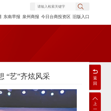
网
东南早报
泉州商报
今日台商投资区
旧版入口
 “艺”齐炫风采
返
回
上
一