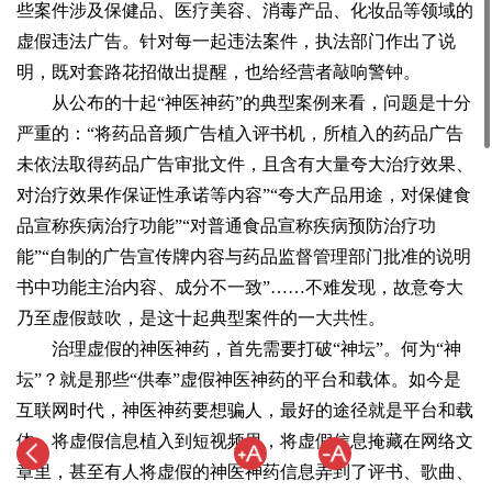
些案件涉及保健品、医疗美容、消毒产品、化妆品等领域的
虚假违法广告。针对每一起违法案件，执法部门作出了说
明，既对套路花招做出提醒，也给经营者敲响警钟。
从公布的十起“神医神药”的典型案例来看，问题是十分
严重的：“将药品音频广告植入评书机，所植入的药品广告
未依法取得药品广告审批文件，且含有大量夸大治疗效果、
对治疗效果作保证性承诺等内容”“夸大产品用途，对保健食
品宣称疾病治疗功能”“对普通食品宣称疾病预防治疗功
能”“自制的广告宣传牌内容与药品监督管理部门批准的说明
书中功能主治内容、成分不一致”……不难发现，故意夸大
乃至虚假鼓吹，是这十起典型案件的一大共性。
治理虚假的神医神药，首先需要打破“神坛”。何为“神
坛”？就是那些“供奉”虚假神医神药的平台和载体。如今是
互联网时代，神医神药要想骗人，最好的途径就是平台和载
体。将虚假信息植入到短视频里，将虚假信息掩藏在网络文
章里，甚至有人将虚假的神医神药信息弄到了评书、歌曲、