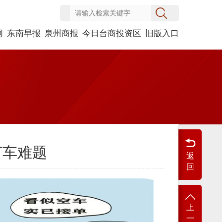
网
东南早报
泉州商报
今日台商投资区
旧版入口
打车难题
返
回
上
一