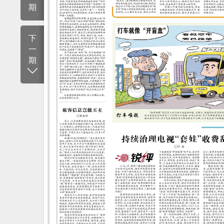
期
下
一
期