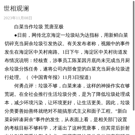
世相观澜
2023年11月08日
白菜当作垃圾 荒唐至极
●日前，网传北京海淀一垃圾站为达指标，用新鲜白菜
切碎充当厨余垃圾引发热议。有关发布者称，视频中的事件
发生在海淀区中关村南路。1日下午，海淀区中关村街道发
布情况说明：经核查，涉事员工陈某因月底尚未完成当月厨
余垃圾分拣任务，遂将公司内部食堂的白菜充当厨余垃圾进
行处理。（《中国青年报》11月3日报道）
何勇点评：垃圾不够，白菜来凑，这样的神操作实在够
荒诞。在全社会推行生活垃圾分类，是为了降低垃圾处理成
本，减少环境污染，让环境更好，让生活更美。因此，垃圾
分类要善始善终就绝对不能搞形式主义和面子工程。“新白
菜剁碎凑厨余”事件的发生，从表面上看，是相关部门设置
的考核目标不够科学，才逼出了这种荒唐事，但其背后折射