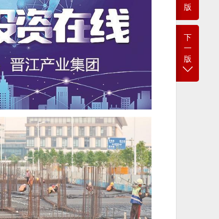
版
下
一
版