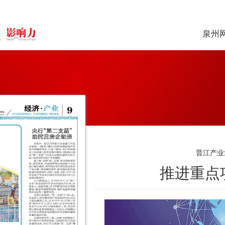
泉州
晋江产业
推进重点