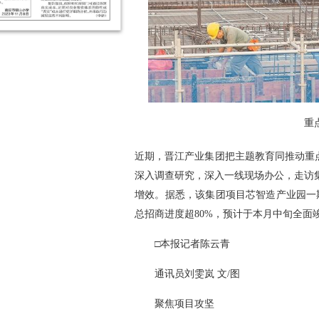
重
近期，晋江产业集团把主题教育同推动重
深入调查研究，深入一线现场办公，走访
增效。据悉，该集团项目芯智造产业园一
总招商进度超80%，预计于本月中旬全面
□本报记者陈云青
通讯员刘雯岚 文/图
聚焦项目攻坚