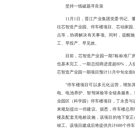
坚持一线破题寻良策
11月1日，晋江产业集团党委书记
往芯智造产业园、停车楼项目、芯动家园
点等，协调解决有关事项。同时，提醒施
工、早投产、早见效。
目前，芯智造产业园一期7栋标准厂
也基本完工，一期总招商进度超80%，入
芯智造产业园一期项目预计11月中旬全面
“停车楼项目可以多元化运营，增加
电、电池养护、智驾体验等全链条服务。
业园区（科学园）停车楼项目，丁永贵与
来规划提出一些建议。据悉，停车楼总用
楼及配套充电桩设施，该项目的地下室正处
竣工。该项目建成后将提供共计688个停车