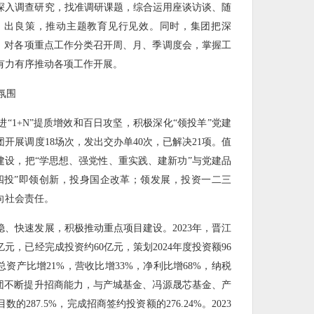
深入调查研究，找准调研课题，综合运用座谈访谈、随
、出良策，推动主题教育见行见效。同时，集团把深
容，对各项重点工作分类召开周、月、季调度会，掌握工
有力有序推动各项工作开展。
氛围
“1+N”提质增效和百日攻坚，积极深化“领投羊”党建
开展调度18场次，发出交办单40次，已解决21项。值
建设，把“学思想、强党性、重实践、建新功”与党建品
领四投”即领创新，投身国企改革；领发展，投资一二三
向社会责任。
、快速发展，积极推动重点项目建设。2023年，晋江
元，已经完成投资约60亿元，策划2024年度投资额96
资产比增21%，营收比增33%，净利比增68%，纳税
集团不断提升招商能力，与产城基金、冯源晟芯基金、产
287.5%，完成招商签约投资额的276.24%。2023