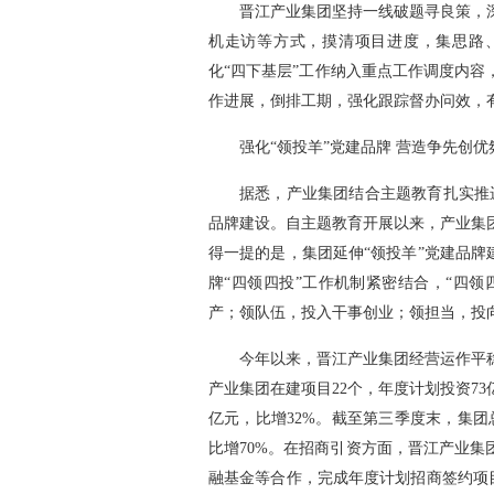
晋江产业集团坚持一线破题寻良策，
机走访等方式，摸清项目进度，集思路
化“四下基层”工作纳入重点工作调度内
作进展，倒排工期，强化跟踪督办问效，
强化“领投羊”党建品牌 营造争先创优
据悉，产业集团结合主题教育扎实推进
品牌建设。自主题教育开展以来，产业集团
得一提的是，集团延伸“领投羊”党建品牌
牌“四领四投”工作机制紧密结合，“四
产；领队伍，投入干事创业；领担当，投
今年以来，晋江产业集团经营运作平稳
产业集团在建项目22个，年度计划投资73亿
亿元，比增32%。截至第三季度末，集团总
比增70%。在招商引资方面，晋江产业
融基金等合作，完成年度计划招商签约项目数的