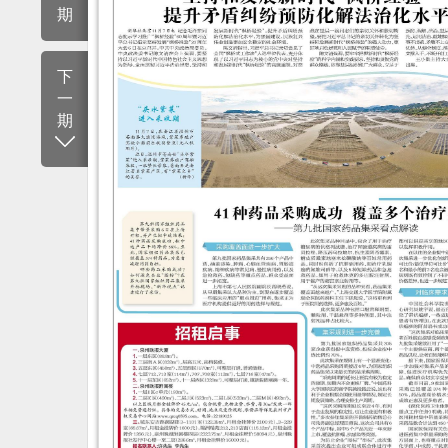
期
下
一
期