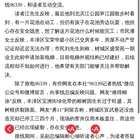
线96339，和读者互动交流。
读者江先生反映，最近他到北滨江公园笋江园散步时看
到，有一片花池在动工，但仍有孩子在花池旁边玩耍，他担
心存在安全隐患，想了解这片花池什么时候能完工；市民潘
女士反映，丰泽区宝荣华庭小区已交房多年，房屋不动产登
记证却迟迟无法办理；市民刘先生则称，鲤城区盛荣苑一期
业主此前申请加装电梯，目前电梯外观结构已经建好，后续
流程却不知如何进行，他希望有关部门能够关注并帮助解
决。
除了致电96339，有些网友在本社“96339记者热线”微信
公众号和微博留言，向掌线总编反映问题。网友“难得糊
涂”反映，丰泽区宝洲街绿化带的榕树因生长过于旺盛，其
树根拱裂路面。网友“勇11”则留言称，鲤城区宣武巷还没改
造完却已停工三四个月，现场的窨井仅用木板盖住，而这些
木板已经出现破裂，存在安全隐患。
接线期间，吴副总编辑耐心倾听读者心声，为读者答疑