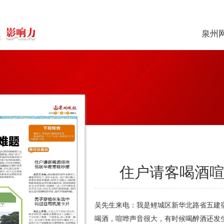
泉州
住户请客喝酒喧
吴先生来电：我是鲤城区新华北路省五建
喝酒，喧哗声音很大，有时候喝醉酒还发