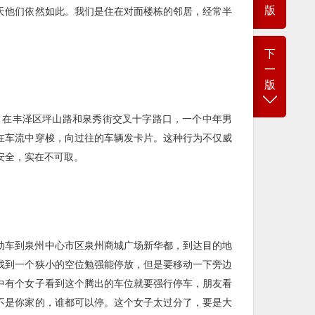
版
天他们依然如此。我们是住在对面楼栋的邻居，经常半
下
一
版
右，在丰泽区坪山路和泉秀街交叉十字路口，一个中年男
在车流中穿梭，向过往的车辆发卡片。这种行为不仅威
安全，实在不可取。
动车到泉州中心市区泉州商城广场新华都，到达目的地
找到一个狭小的空位勉强能停放，但是要移动一下旁边
中有个女子看到这个腾出的车位就要强行停车，朋友看
不是你家的，谁都可以停。这个女子太过分了，要是大