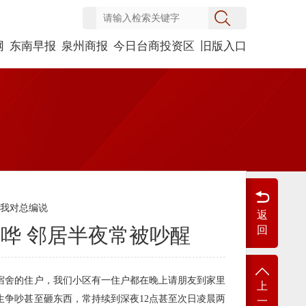
网
东南早报
泉州商报
今日台商投资区
旧版入口
我对总编说
返
哗 邻居半夜常被吵醒
回
宿舍的住户，我们小区有一住户都在晚上请朋友到家里
上
生争吵甚至砸东西，常持续到深夜12点甚至次日凌晨两
一