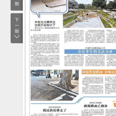
期
下
一
期