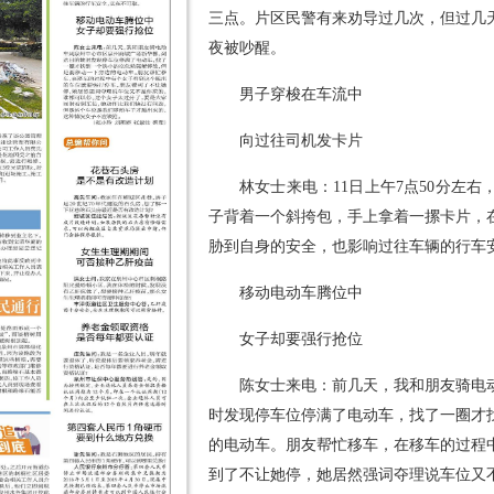
三点。片区民警有来劝导过几次，但过几
夜被吵醒。
男子穿梭在车流中
向过往司机发卡片
林女士来电：11日上午7点50分左
子背着一个斜挎包，手上拿着一摞卡片，
胁到自身的安全，也影响过往车辆的行车
移动电动车腾位中
女子却要强行抢位
陈女士来电：前几天，我和朋友骑电
时发现停车位停满了电动车，找了一圈才
的电动车。朋友帮忙移车，在移车的过程
到了不让她停，她居然强词夺理说车位又