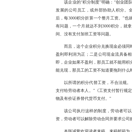
该企业的“积分制度”明确：“创业
发展的公司员工，或外部协助人积分。全
后，每3000积分折算一个整月工资。”
有问题，一个月就达不到3000积分，
间、没有支付加班工资等问题。
而且，这个企业积分兑换现金必须同
盈利即利润为正；二是公司现金流具备相
即，企业如果不盈利，那员工就不能用积
能兑现，那员工的工资不知道要拖到什么
以所谓的积分代替工资，不合法规。
支付给劳动者本人。”《工资支付暂行规
物及有价证券替代货币支付。”
该公司执行这样的制度，劳动者可以
资，劳动者可以解除劳动合同并要求公司
本版诚挚欢迎读者来稿，来稿邮箱为：qzwb