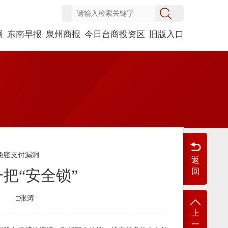
网
东南早报
泉州商报
今日台商投资区
旧版入口
免密支付漏洞
返
把“安全锁”
回
□张涛
上
一