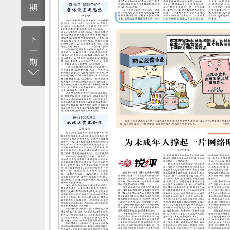
期
下
一
期