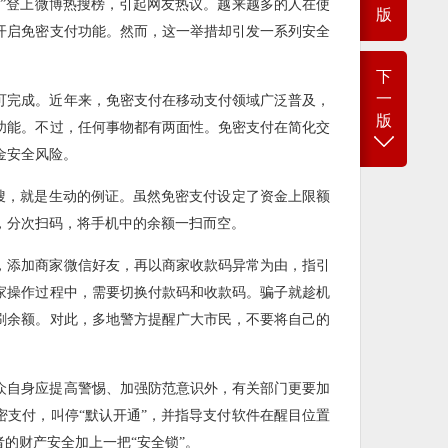
额”登上微博热搜榜，引起网友热议。越来越多的人在使
版
开启免密支付功能。然而，这一举措却引发一系列安全
下
一
可完成。近年来，免密支付在移动支付领域广泛普及，
版
功能。不过，任何事物都有两面性。免密支付在简化交
金安全风险。
热搜，就是生动的例证。虽然免密支付设定了资金上限额
，分次扫码，将手机中的余额一扫而空。
，添加商家微信好友，再以商家收款码异常为由，指引
家操作过程中，需要切换付款码和收款码。骗子就趁机
刷余额。对此，多地警方提醒广大市民，不要将自己的
众自身应提高警惕、加强防范意识外，有关部门更要加
密支付，叫停“默认开通”，并指导支付软件在醒目位置
者的财产安全加上一把“安全锁”。