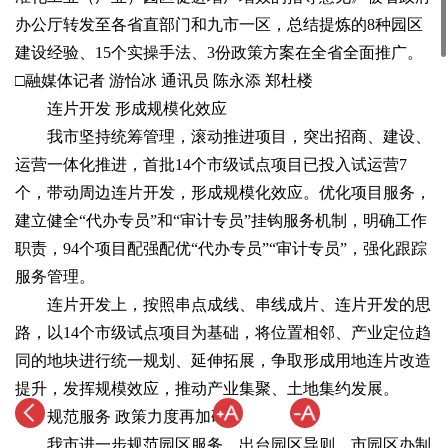
办公厅转发至各省直部门和九市一区，总结提炼的8种园区
建设经验、15个实操手法、3份政策方案在全省全面推广。
□融媒体记者 游怡冰 通讯员 陈永添 郑杜楼
连片开发 形成规模化效应
我市坚持统筹管理，滚动推进项目，突出招商、建设、
运营一体化推进，首批14个市级试点项目已投入试运营7
个，带动周边连片开发，形成规模化效应。优化项目服务，
建立健全“代办专员”和“审计专员”挂钩服务机制，明确工作
职责，94个项目配强配优“代办专员”“审计专员”，强化跟踪
服务管理。
连片开发上，按照串点成线、串线成片、连片开发的思
路，以14个市级试点项目为基础，将位置相邻、产业定位趋
同的地块进行统一规划、延伸拓展，争取形成用地连片改造
提升，发挥规模效应，推动产业集聚、土地集约发展。
规范服务 政策力度再加码
我市进一步规范园区服务，出台园区导则。市园区办制