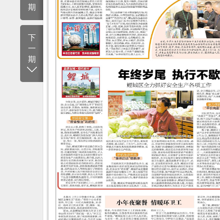
期
下
一
期