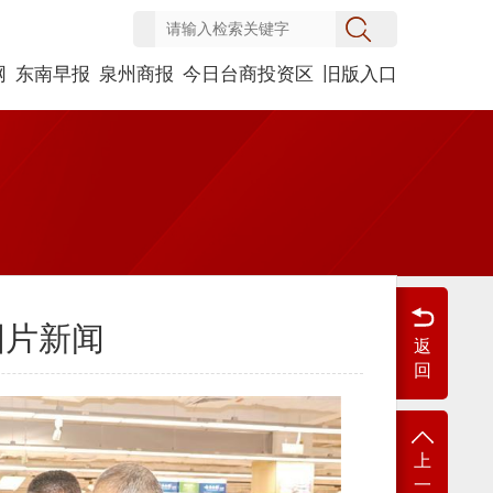
网
东南早报
泉州商报
今日台商投资区
旧版入口
图片新闻
返
回
上
一