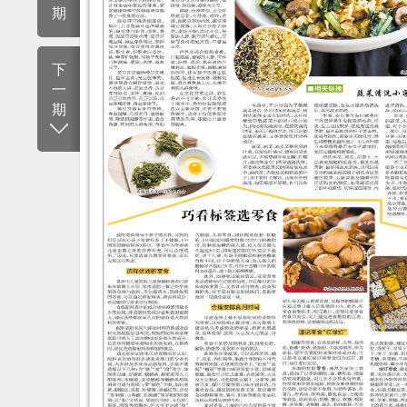
期
下
一
期