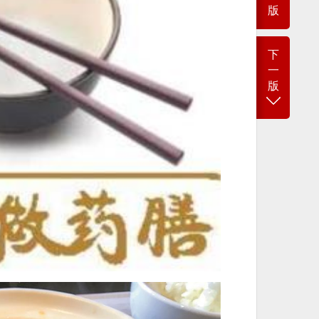
版
下
一
版