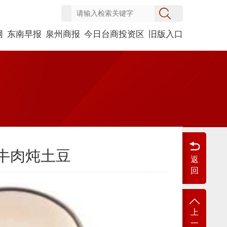
网
东南早报
泉州商报
今日台商投资区
旧版入口
牛肉炖土豆
返
回
上
一