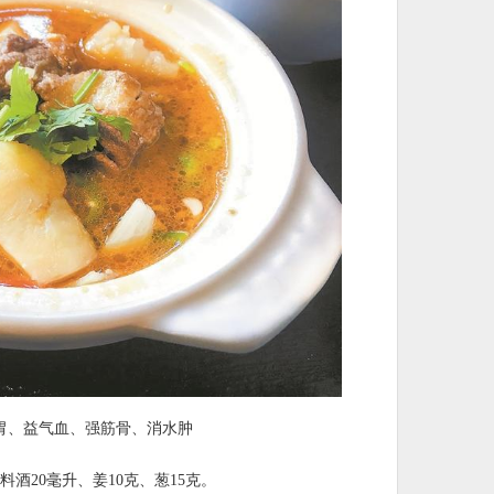
胃、益气血、强筋骨、消水肿
料酒20毫升、姜10克、葱15克。