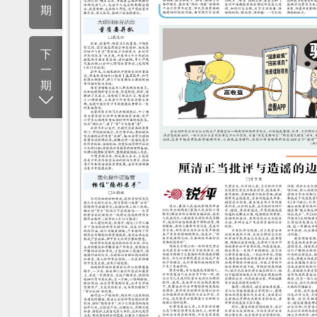
期
下
一
期