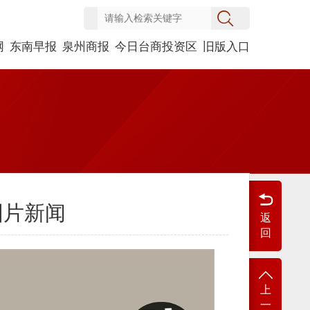
网
东南早报
泉州商报
今日台商投资区
旧版入口
图片新闻
返
回
上
一