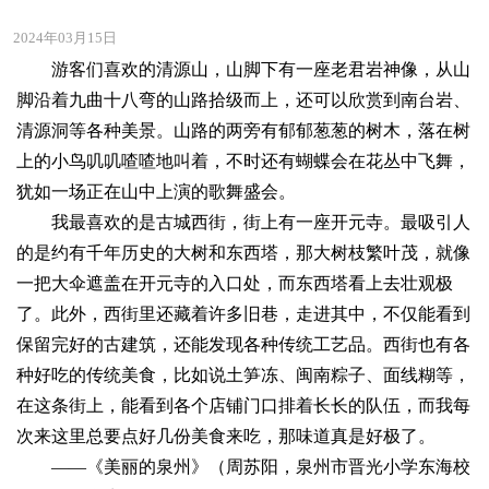
2024年03月15日
游客们喜欢的清源山，山脚下有一座老君岩神像，从山
脚沿着九曲十八弯的山路拾级而上，还可以欣赏到南台岩、
清源洞等各种美景。山路的两旁有郁郁葱葱的树木，落在树
上的小鸟叽叽喳喳地叫着，不时还有蝴蝶会在花丛中飞舞，
犹如一场正在山中上演的歌舞盛会。
我最喜欢的是古城西街，街上有一座开元寺。最吸引人
的是约有千年历史的大树和东西塔，那大树枝繁叶茂，就像
一把大伞遮盖在开元寺的入口处，而东西塔看上去壮观极
了。此外，西街里还藏着许多旧巷，走进其中，不仅能看到
保留完好的古建筑，还能发现各种传统工艺品。西街也有各
种好吃的传统美食，比如说土笋冻、闽南粽子、面线糊等，
在这条街上，能看到各个店铺门口排着长长的队伍，而我每
次来这里总要点好几份美食来吃，那味道真是好极了。
——《美丽的泉州》（周苏阳，泉州市晋光小学东海校