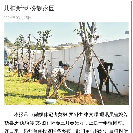
共植新绿 扮靓家园
2024年03月15日
本报讯 （融媒体记者黄枫 罗剑生 张文璟 通讯员曾婉芳
杨喜庆 仇梅婷 文/图）阳春三月春光好，正是一年植树时。
连日来，泉州台商投资区各乡镇、部门单位纷纷开展植树活