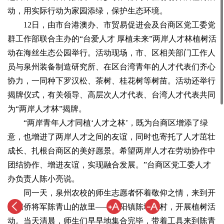
动，用实际行动为家园添绿，保护生态环境。
12日，由市台港澳办、市贸易促进会及台商区党工委党
群工作部联合主办的“台爱人才 厚植未来”两岸人才林植树活
动在海丝生态公园举行。活动现场，市、区相关部门工作人
员与泉州装备制造研究所、在区台湾青年的人才代表们齐心
协力，一同种下罗汉松、茶树、桂花树等树苗。活动还举行
揭牌仪式，有关领导、高层次人才代表、台湾人才代表共同
为“两岸人才林”揭牌。
“两岸青年人才同植‘人才之林’，既为台商区增添了绿
意，也增进了两岸人才之间的友谊，同时也寄托了人才茁壮
成长、扎根台商区的美好愿景。希望两岸人才在劳动协作中
团结协作、增进友谊，实现融合发展。”台商区党工委人才
办负责人陈小亮说。
同一天，泉州农校的师生志愿者怀着敬仰之情，来到开
国归侨将军陈青山的故里——洛阳镇陈埭头村，开展植树活
动。当天清晨，师生们早早地集合完毕，带着工具来到陈青