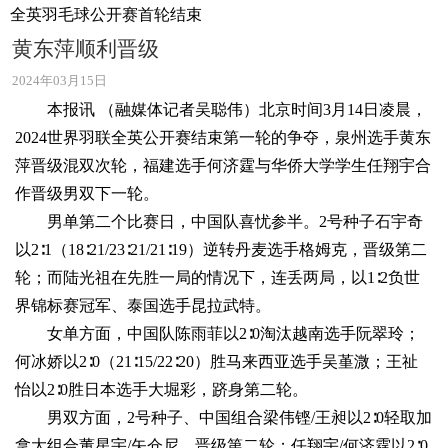
全英羽毛球公开赛首轮结束
黄东萍顺利晋级
2024年03月15日
本报讯 （融媒体记者吴聪伟）北京时间3月14日凌晨，
2024世界羽联全英公开赛结束第一轮的争夺，泉州选手黄东
萍晋级混双次轮，福建选手何济霆与华侨大学学生任翔宇合
作晋级男双下一轮。
男单第二个比赛日，中国队喜忧参半。2号种子石宇奇
以2∶1（18∶21/23∶21/21∶19）逆转丹麦选手格姆克，晋级第二
轮；而陆光祖在先胜一局的情况下，连丢两局，以1∶2负世
界锦标赛冠军、泰国选手昆拉武特。
女单方面，中国队陈雨菲以2∶0淘汰越南选手阮翠玲；
何冰娇以2∶0（21∶15/22∶20）胜马来西亚选手吴堇溦；王祉
怡以2∶0胜日本选手大堀彩，跻身第二轮。
男双方面，2号种子、中国组合梁伟铿/王昶以2∶0轻取加
拿大组合董星宇/矢仓尼，晋级第二轮；任翔宇/何济霆以2∶0