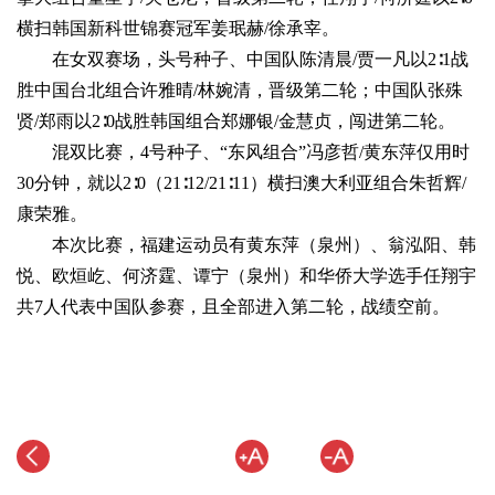
横扫韩国新科世锦赛冠军姜珉赫/徐承宰。
在女双赛场，头号种子、中国队陈清晨/贾一凡以2∶1战
胜中国台北组合许雅晴/林婉清，晋级第二轮；中国队张殊
贤/郑雨以2∶0战胜韩国组合郑娜银/金慧贞，闯进第二轮。
混双比赛，4号种子、“东风组合”冯彦哲/黄东萍仅用时
30分钟，就以2∶0（21∶12/21∶11）横扫澳大利亚组合朱哲辉/
康荣雅。
本次比赛，福建运动员有黄东萍（泉州）、翁泓阳、韩
悦、欧烜屹、何济霆、谭宁（泉州）和华侨大学选手任翔宇
共7人代表中国队参赛，且全部进入第二轮，战绩空前。