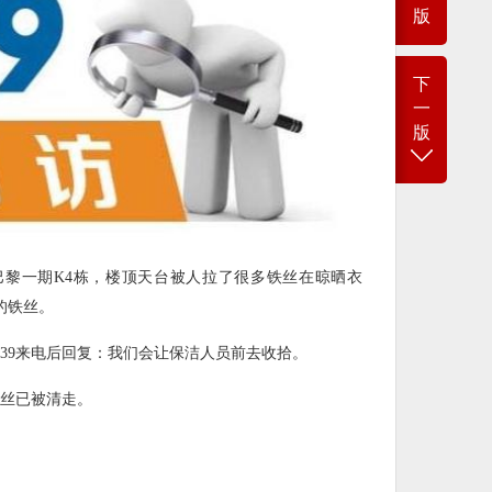
版
下
一
版
黎一期K4栋，楼顶天台被人拉了很多铁丝在晾晒衣
的铁丝。
339来电后回复：我们会让保洁人员前去收拾。
铁丝已被清走。