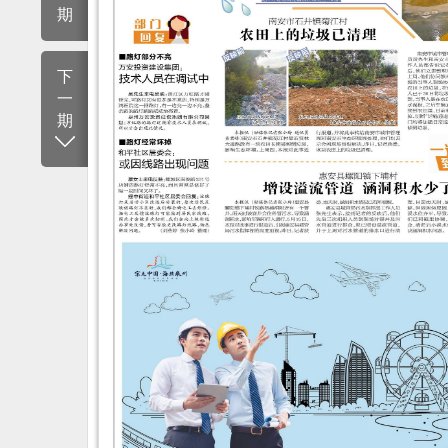
期
下
一
期