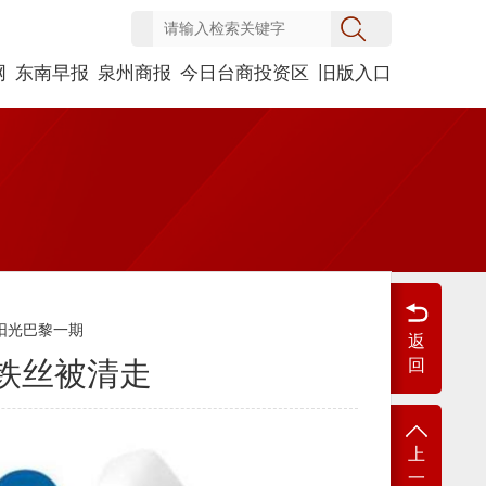
网
东南早报
泉州商报
今日台商投资区
旧版入口
阳光巴黎一期
返
铁丝被清走
回
上
一