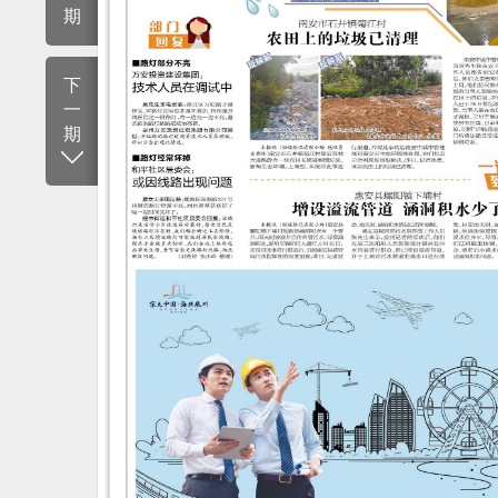
期
下
一
期