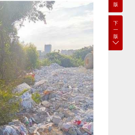
版
下
一
版