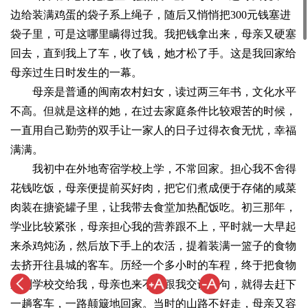
边给装满鸡蛋的袋子系上绳子，随后又悄悄把300元钱塞进
袋子里，可是这哪里瞒得过我。我把钱拿出来，母亲又硬塞
回去，直到我上了车，收了钱，她才松了手。这是我回家给
母亲过生日时发生的一幕。
母亲是普通的闽南农村妇女，读过两三年书，文化水平
不高。但就是这样的她，在过去家庭条件比较艰苦的时候，
一直用自己勤劳的双手让一家人的日子过得衣食无忧，幸福
满满。
我初中在外地寄宿学校上学，不常回家。担心我不舍得
花钱吃饭，母亲便提前买好肉，把它们煮成便于存储的咸菜
肉装在搪瓷罐子里，让我带去食堂加热配饭吃。初三那年，
学业比较紧张，母亲担心我的营养跟不上，平时就一大早起
来杀鸡炖汤，然后放下手上的农活，提着装满一篮子的食物
去挤开往县城的客车。历经一个多小时的车程，终于把食物
送到学校交给我，母亲也来不及跟我交谈几句，就得去赶下
一趟客车，一路颠簸地回家。当时的山路不好走，母亲又容