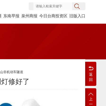
网
东南早报
泉州商报
今日台商投资区
旧版入口
坪山非机动车隧道
返
明灯修好了
回
上
一