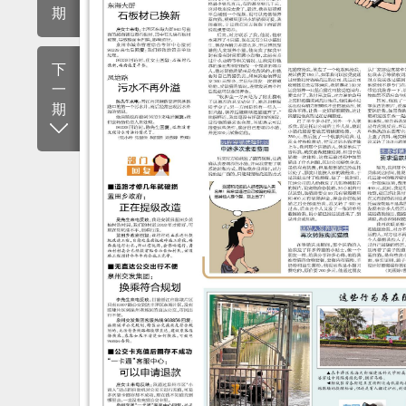
期
下
一
期