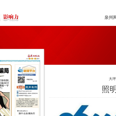
泉州
大
照