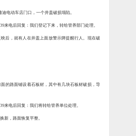
号雅迪电动车店门口，一个井盖破损塌陷。
339来电后回复：我们登记下来，转给管养部门处理。
们反映后，就有人在井盖上面放警示牌提醒行人。现在破
号前面的路面铺设着石板材，其中有几块石板材破损，导
339来电后回复：我们将转给管养单位处理。
已换新，路面恢复平整。