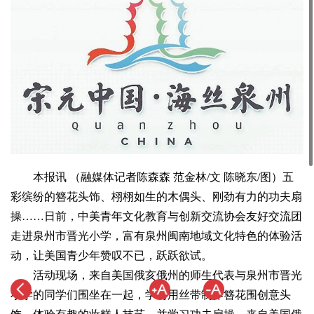
本报讯 （融媒体记者陈森森 范金林/文 陈晓东/图）五
彩缤纷的簪花头饰、栩栩如生的木偶头、刚劲有力的功夫扇
操……日前，中美青年文化教育与创新交流协会友好交流团
走进泉州市晋光小学，富有泉州闽南地域文化特色的体验活
动，让美国青少年赞叹不已，跃跃欲试。
活动现场，来自美国俄亥俄州的师生代表与泉州市晋光
小学的同学们围坐在一起，学习用丝带制作簪花围创意头