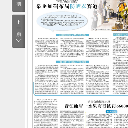
期
下
一
期