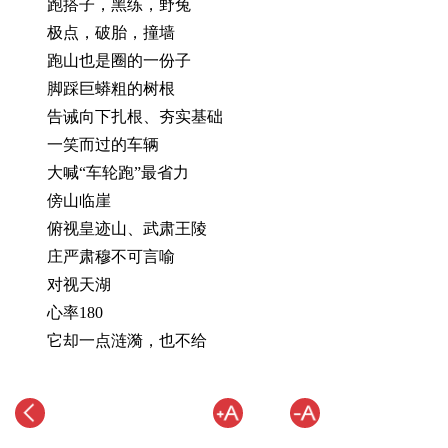
跑搭子，黑练，野兔
极点，破胎，撞墙
跑山也是圈的一份子
脚踩巨蟒粗的树根
告诫向下扎根、夯实基础
一笑而过的车辆
大喊“车轮跑”最省力
傍山临崖
俯视皇迹山、武肃王陵
庄严肃穆不可言喻
对视天湖
心率180
它却一点涟漪，也不给