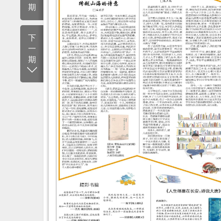
期
下
一
期