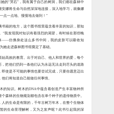
有她的“哭石”，我有属于自己的树洞，我们都在森林中
黛安娜将生命与自然深深地连接，深入地学习，就像娜
一点一点地、慢慢地去做到！”
满书籍的地方，这个图书馆里蕴含着丰富的知识，那知
。“我发现我对知识有着强烈的渴望，有时候在那些晚
体——仿佛身处这么多书中间，我的皮肤可以吸收知
也为她走进森林图书馆奠定了基础。
原始高效的教育。出于对自己、他人和世界的爱，每个
经历，把他们扔到一条他们认为永远无法走到尽头的道路
，即使是不可能的事情也要尝试完成，只要你愿意迈出
，他们将知道自己能做任何事情。
木的知识。树木的DNA中蕴含着创造产生丰富物种所
整个森林的生物规划都包含在单个种子的遗传物质中。
，人的生命是有限的，千年古树万年木，在整个生物体
暂的生命里理解树，又为之发声呢？此书引起我的深