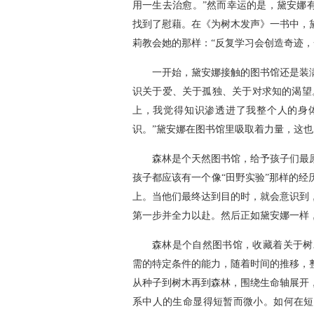
用一生去治愈。”然而幸运的是，黛安娜
找到了慰藉。在《为树木发声》一书中，
莉教会她的那样：“反复学习会创造奇迹，
一开始，黛安娜接触的图书馆还是装
识关于爱、关于孤独、关于对求知的渴望
上，我觉得知识渗透进了我整个人的身
识。”黛安娜在图书馆里吸取着力量，这
森林是个天然图书馆，给予孩子们最
孩子都应该有一个像“田野实验”那样的
上。当他们最终达到目的时，就会意识到
第一步并全力以赴。然后正如黛安娜一样
森林是个自然图书馆，收藏着关于树
需的特定条件的能力，随着时间的推移，
从种子到树木再到森林，围绕生命轴展开
系中人的生命显得短暂而微小。如何在短