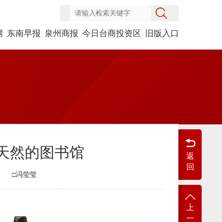
网
东南早报
泉州商报
今日台商投资区
旧版入口
天然的图书馆
返
回
□冯莹莹
上
一