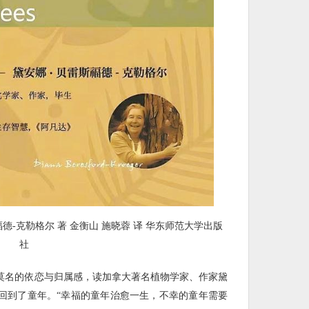
福德-克勒格尔 著 金衡山 施晓蓉 译 华东师范大学出版
社
莫名的依恋与归属感，读加拿大著名植物学家、作家黛
回到了童年。“幸福的童年治愈一生，不幸的童年需要