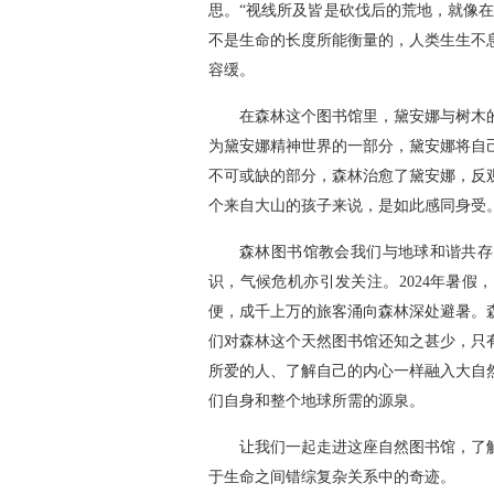
思。“视线所及皆是砍伐后的荒地，就像
不是生命的长度所能衡量的，人类生生不
容缓。
在森林这个图书馆里，黛安娜与树木
为黛安娜精神世界的一部分，黛安娜将自
不可或缺的部分，森林治愈了黛安娜，反
个来自大山的孩子来说，是如此感同身受
森林图书馆教会我们与地球和谐共存
识，气候危机亦引发关注。2024年暑
便，成千上万的旅客涌向森林深处避暑。
们对森林这个天然图书馆还知之甚少，只
所爱的人、了解自己的内心一样融入大自
们自身和整个地球所需的源泉。
让我们一起走进这座自然图书馆，了
于生命之间错综复杂关系中的奇迹。