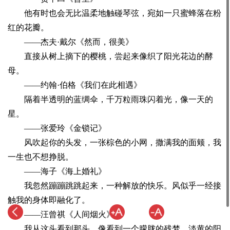
他有时也会无比温柔地触碰琴弦，宛如一只蜜蜂落在粉
红的花瓣。
——杰夫·戴尔《然而，很美》
直接从树上摘下的樱桃，尝起来像织了阳光花边的酵
母。
——约翰·伯格《我们在此相遇》
隔着半透明的蓝绸伞，千万粒雨珠闪着光，像一天的
星。
——张爱玲《金锁记》
风吹起你的头发，一张棕色的小网，撒满我的面颊，我
一生也不想挣脱。
——海子《海上婚礼》
我忽然蹦蹦跳跳起来，一种解放的快乐。风似乎一经接
触我的身体即融化了。
——汪曾祺《人间烟火》
我从这头看到那头，像看到一个朦胧的残梦，淡黄的阳