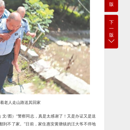
版
下
一
版
背着老人走山路送其回家
达 文/图）“警察同志，真是太感谢了！又是办证又是送
都到不了家。”日前，家住惠安黄塘镇的汪大爷不停地