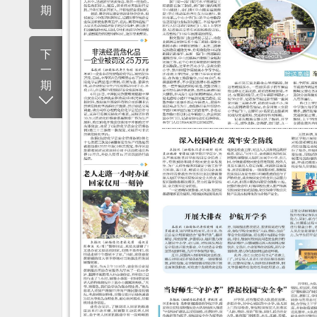
期
下
一
期