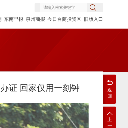
网
东南早报
泉州商报
今日台商投资区
旧版入口
办证 回家仅用一刻钟
返
回
上
一