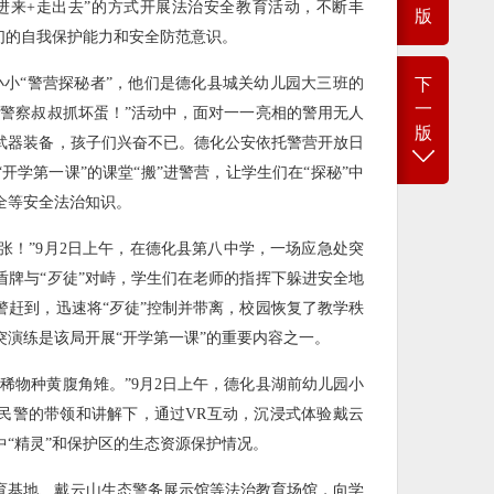
进来+走出去”的方式开展法治安全教育活动，不断丰
版
们的自我保护能力和安全防范意识。
小小“警营探秘者”，他们是德化县城关幼儿园大三班的
下
一
助警察叔叔抓坏蛋！”活动中，面对一一亮相的警用无人
版
武器装备，孩子们兴奋不已。德化公安依托警营开放日
开学第一课”的课堂“搬”进警营，让学生们在“探秘”中
全等安全法治知识。
慌张！”9月2日上午，在德化县第八中学，一场应急处突
盾牌与“歹徒”对峙，学生们在老师的指挥下躲进安全地
警赶到，迅速将“歹徒”控制并带离，校园恢复了教学秩
演练是该局开展“开学第一课”的重要内容之一。
稀物种黄腹角雉。”9月2日上午，德化县湖前幼儿园小
民警的带领和讲解下，通过VR互动，沉浸式体验戴云
“精灵”和保护区的生态资源保护情况。
育基地、戴云山生态警务展示馆等法治教育场馆，向学