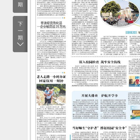
期
下
一
期