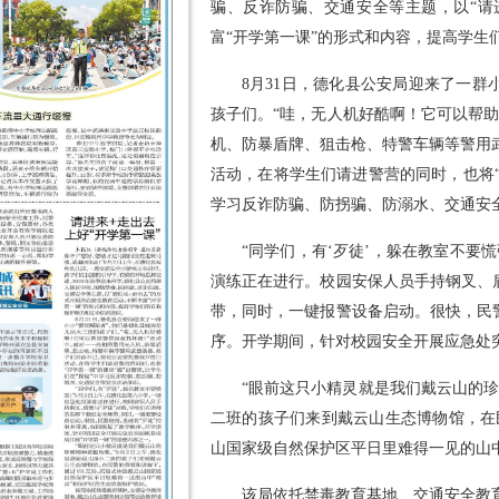
骗、反诈防骗、交通安全等主题，以“请
富“开学第一课”的形式和内容，提高学生
8月31日，德化县公安局迎来了一群
孩子们。“哇，无人机好酷啊！它可以帮
机、防暴盾牌、狙击枪、特警车辆等警用
活动，在将学生们请进警营的同时，也将“
学习反诈防骗、防拐骗、防溺水、交通安
“同学们，有‘歹徒’，躲在教室不要
演练正在进行。校园安保人员手持钢叉、
带，同时，一键报警设备启动。很快，民
序。开学期间，针对校园安全开展应急处突
“眼前这只小精灵就是我们戴云山的珍
二班的孩子们来到戴云山生态博物馆，在
山国家级自然保护区平日里难得一见的山中
该局依托禁毒教育基地、交通安全教