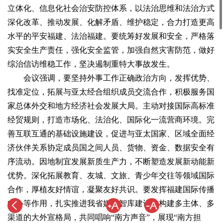
立体化、信息化社会治安防控体系，以法治思维和法治方式
深化改革、推动发展、化解矛盾、维护稳定，合力打造更高
水平的平安福建、法治福建。要统筹好发展和安全，严格落
实安全生产责任，强化安全监管，加强自然灾害防范，做好
综治信访维稳工作，坚决遏制重特大事故发生。
会议强调，要坚持外事工作正确政治方向，发挥优势、
找准定位，拓展与亚太经合组织成员交流合作，积极服务国
家总体外交和地方经济社会发展大局。主动对接国际高标准
经贸规则，打造市场化、法治化、国际化一流营商环境。完
善互联互通的基础设施建设，促进与亚太国家、区域全面经
济伙伴关系协定成员国之间人员、货物、资金、数据安全有
序流动。因地制宜发展新质生产力，不断塑造发展新动能新
优势。深化拓展教育、友城、文旅、青少年交往等领域国际
合作，厚植友好情谊，凝聚友好共识。要发挥福建国际传播
中心等作用，扎实推进我省媒体智库建设，构建多主体、多
渠道的大外宣格局，共同唱响“南方声音”，展现“南方担