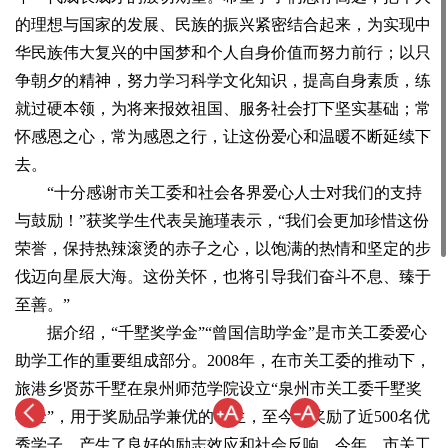
的理想与国家的发展、民族的振兴紧密结合起来，为实现中
华民族伟大复兴的中国梦和个人自身价值而努力前行；以只
争朝夕的精神，努力学习科学文化知识，提高自身素质，练
就过硬本领，为将来报效祖国、服务社会打下坚实基础；常
怀感恩之心，常为感恩之行，让这份爱心和温暖不断延续下
去。
“十分感谢市关工委和社会各界爱心人士对我们的支持
与鼓励！”获奖学生代表吴施瑾表示，“我们会更加珍惜这份
荣誉，保持热辣滚烫的赤子之心，以饱满的热情和坚定的步
伐迈向星辰大海。这份关怀，也将引导我们奋斗不息、臻于
至善。”
据介绍，“千墅奖学金”“曾国信助学金”是市关工委爱心
助学工作的重要组成部分。2008年，在市关工委的推动下，
旅港乡贤苏千墅在泉州师范学院设立“泉州市关工委千墅奖
学金”，用于奖励品学兼优的学生，至今已奖励了近500名优
秀学子，产生了良好的励志效应和社会反响。今年，市关工