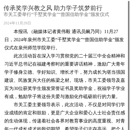
传承奖学兴教之风 助力学子筑梦前行
市关工委举行“千墅奖学金”“曾国信助学金”颁发仪式
2024年11月29日
本报讯 （融媒体记者黄伟毅 通讯员阚乃同）11月27
日，2024年泉州市关工委“千墅奖学金”“曾国信助学金”颁发
仪式在泉州师范学院举行。
此次活动旨在深入学习贯彻党的二十届三中全会精神和
习近平总书记在福建考察时的重要讲话精神，激励广大青年
学子修身立德、学好知识、增长才干，努力成长为堪当强国
建设、民族复兴大任的栋梁之材。现场，市关工委领导及嘉
宾为30位获奖学生颁发荣誉证书及奖助学金，祝福学子学业
有成，勉励学子将这份关爱与激励化作砥砺前行的力量。
市关工委主要领导表示，此次活动，不仅是对同学们学
业成绩的肯定和鼓励，更是广大企业和爱心人士社会责任感
的生动体现，传递着社会各界对教育事业的高度重视、对青
年一代成长成才的殷切期望。希望学子们志存高远，把个人