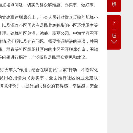
版
难点堵点问题，切实为群众解难题、办实事、做好事。
的党建联建联席会上，与会人员针对群众反映的旭峰小
下
，以及源泰小区周边有居民养鸡鸭影响小区环境卫生等
一
处理。锦峰社区尊湖、鸿盛、翡丽公园、中海学府召开
版
作情况汇报以及存在问题、需要协调解决的事项，并围
浦、群青等社区组织社区内的小区召开联席会议，围绕
等问题进行探讨，广泛听取居民群众意见和建议。
“火车头”作用，结合在职党员“回家”行动，不断深化
员用心用情为民办实事，全面推行社区物业党建联
馈、满意评价），提升居民群众的获得感、幸福感、安全