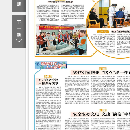
期
下
一
期