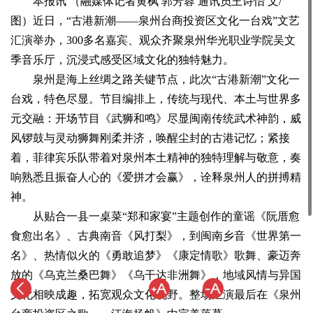
本报讯 （融媒体记者黄枫 郭芳蓉 通讯员王诗怡 文/
图）近日，“古港新潮——泉州台商投资区文化一台戏”文艺
汇演举办，300多名嘉宾、观众齐聚泉州华光职业学院吴文
季音乐厅，沉浸式感受区域文化的独特魅力。
泉州是海上丝绸之路关键节点，此次“古港新潮”文化一
台戏，特色尽显。节目编排上，传统与现代、本土与世界多
元交融：开场节目《武狮和鸣》尽显闽南传统武术神韵，威
风锣鼓与灵动狮舞刚柔并济，唤醒尘封的古港记忆；紧接
着，菲律宾乐队带着对泉州本土精神的独特理解与敬意，奏
响熟悉且振奋人心的《爱拼才会赢》，诠释泉州人的拼搏精
神。
从贴合一县一桌菜“郑和家宴”主题创作的童谣《阮厝愈
食愈出名》、古典南音《风打梨》，到闽南乡音《世界第一
名》、热情似火的《勇敢追梦》《康定情歌》歌舞、豪迈奔
放的《乌克兰桑巴舞》《乌干达非洲舞》，地域风情与异国
文化相映成趣，拓宽观众文化视野。整场汇演最后在《泉州