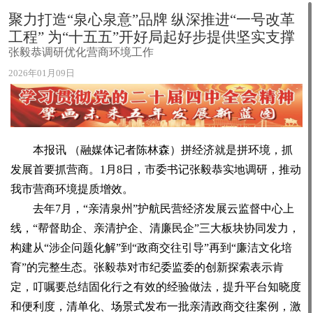
聚力打造“泉心泉意”品牌 纵深推进“一号改革
工程” 为“十五五”开好局起好步提供坚实支撑
张毅恭调研优化营商环境工作
2026年01月09日
本报讯 （融媒体记者陈林森）拼经济就是拼环境，抓
发展首要抓营商。1月8日，市委书记张毅恭实地调研，推动
我市营商环境提质增效。
去年7月，“亲清泉州”护航民营经济发展云监督中心上
线，“帮督助企、亲清护企、清廉民企”三大板块协同发力，
构建从“涉企问题化解”到“政商交往引导”再到“廉洁文化培
育”的完整生态。张毅恭对市纪委监委的创新探索表示肯
定，叮嘱要总结固化行之有效的经验做法，提升平台知晓度
和便利度，清单化、场景式发布一批亲清政商交往案例，激