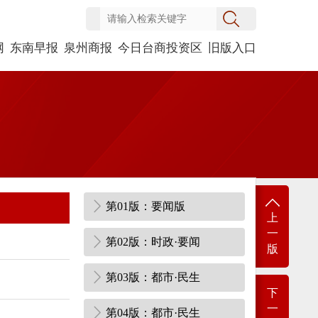
网
东南早报
泉州商报
今日台商投资区
旧版入口
第01版：要闻版
上
一
第02版：时政·要闻
版
第03版：都市·民生
下
一
第04版：都市·民生