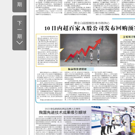
期
下
一
期