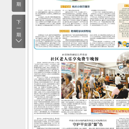
期
下
一
期