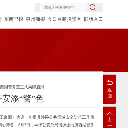
网
东南早报
泉州商报
今日台商投资区
旧版入口
局西湖警务室正式揭牌启用
返
安添“警”色
回
讯员王泉源）为进一步提升涉险公共区域安全防范工作质
上
精心筹备，8月3日，丰泽公安分局清源派出所西湖警务
一