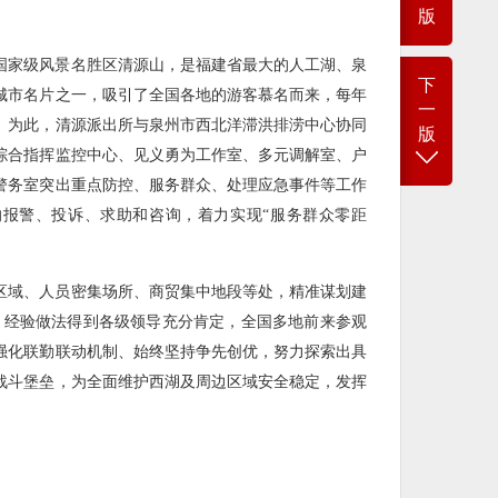
版
国家级风景名胜区清源山，是福建省最大的人工湖、泉
下
城市名片之一，吸引了全国各地的游客慕名而来，每年
一
。为此，清源派出所与泉州市西北洋滞洪排涝中心协同
版
综合指挥监控中心、见义勇为工作室、多元调解室、户
警务室突出重点防控、服务群众、处理应急事件等工作
的报警、投诉、求助和咨询，着力实现“服务群众零距
区域、人员密集场所、商贸集中地段等处，精准谋划建
，经验做法得到各级领导充分肯定，全国多地前来参观
强化联勤联动机制、始终坚持争先创优，努力探索出具
战斗堡垒，为全面维护西湖及周边区域安全稳定，发挥