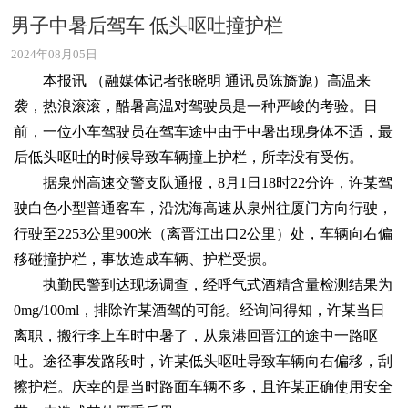
男子中暑后驾车 低头呕吐撞护栏
2024年08月05日
本报讯 （融媒体记者张晓明 通讯员陈旖旎）高温来
袭，热浪滚滚，酷暑高温对驾驶员是一种严峻的考验。日
前，一位小车驾驶员在驾车途中由于中暑出现身体不适，最
后低头呕吐的时候导致车辆撞上护栏，所幸没有受伤。
据泉州高速交警支队通报，8月1日18时22分许，许某驾
驶白色小型普通客车，沿沈海高速从泉州往厦门方向行驶，
行驶至2253公里900米（离晋江出口2公里）处，车辆向右偏
移碰撞护栏，事故造成车辆、护栏受损。
执勤民警到达现场调查，经呼气式酒精含量检测结果为
0mg/100ml，排除许某酒驾的可能。经询问得知，许某当日
离职，搬行李上车时中暑了，从泉港回晋江的途中一路呕
吐。途径事发路段时，许某低头呕吐导致车辆向右偏移，刮
擦护栏。庆幸的是当时路面车辆不多，且许某正确使用安全