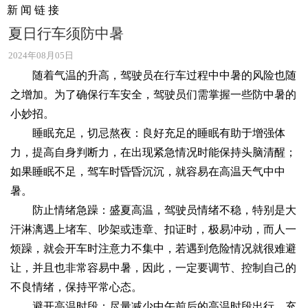
新 闻 链 接
夏日行车须防中暑
2024年08月05日
随着气温的升高，驾驶员在行车过程中中暑的风险也随
之增加。为了确保行车安全，驾驶员们需掌握一些防中暑的
小妙招。
睡眠充足，切忌熬夜：良好充足的睡眠有助于增强体
力，提高自身判断力，在出现紧急情况时能保持头脑清醒；
如果睡眠不足，驾车时昏昏沉沉，就容易在高温天气中中
暑。
防止情绪急躁：盛夏高温，驾驶员情绪不稳，特别是大
汗淋漓遇上堵车、吵架或违章、扣证时，极易冲动，而人一
烦躁，就会开车时注意力不集中，若遇到危险情况就很难避
让，并且也非常容易中暑，因此，一定要调节、控制自己的
不良情绪，保持平常心态。
避开高温时段：尽量减少中午前后的高温时段出行，充