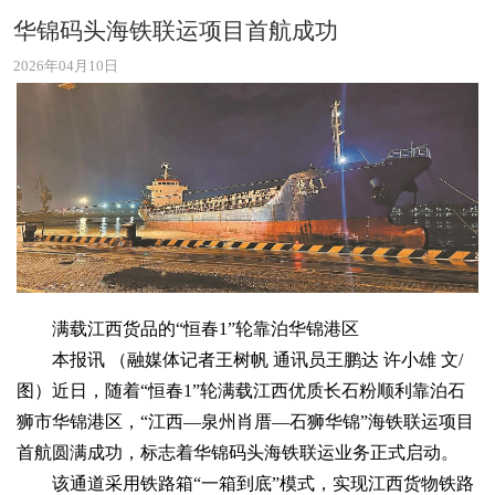
华锦码头海铁联运项目首航成功
2026年04月10日
满载江西货品的“恒春1”轮靠泊华锦港区
本报讯 （融媒体记者王树帆 通讯员王鹏达 许小雄 文/
图）近日，随着“恒春1”轮满载江西优质长石粉顺利靠泊石
狮市华锦港区，“江西—泉州肖厝—石狮华锦”海铁联运项目
首航圆满成功，标志着华锦码头海铁联运业务正式启动。
该通道采用铁路箱“一箱到底”模式，实现江西货物铁路