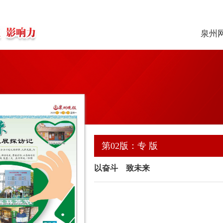
泉州
第02版：专 版
以奋斗 致未来