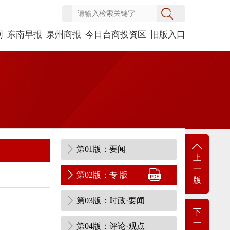
网
东南早报
泉州商报
今日台商投资区
旧版入口
第01版：要闻
上
一
第02版：专 版
版
第03版：时政·要闻
下
一
第04版：评论·观点