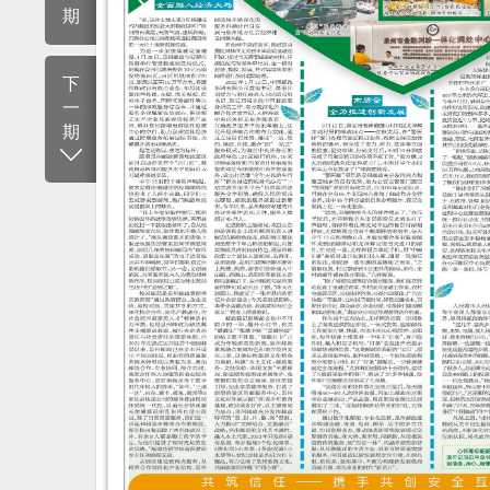
期
下
一
期