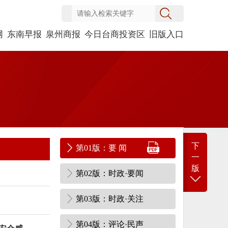
网
东南早报
泉州商报
今日台商投资区
旧版入口
下
第01版：要 闻
一
版
第02版：时政·要闻
第03版：时政·关注
第04版：评论·民声