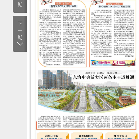
期
下
一
期