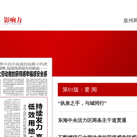
泉州
第01版：要 闻
“执泉之手，与城同行”
东海中央活力区两条主干道贯通