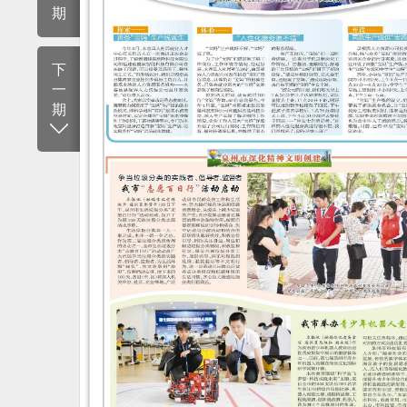
期
下
一
期