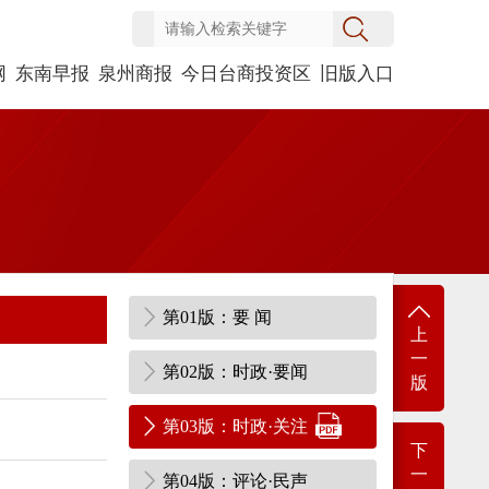
网
东南早报
泉州商报
今日台商投资区
旧版入口
第01版：要 闻
上
一
第02版：时政·要闻
版
第03版：时政·关注
下
一
第04版：评论·民声