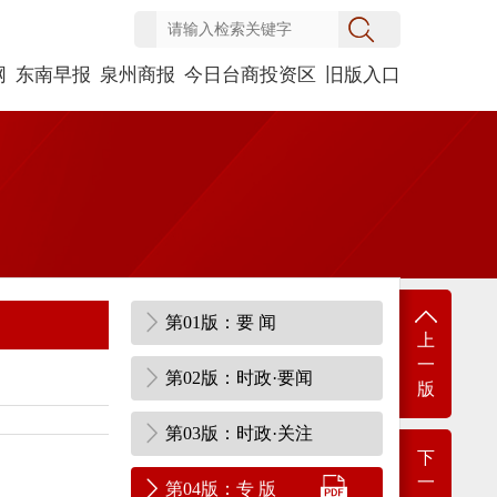
网
东南早报
泉州商报
今日台商投资区
旧版入口
第01版：要 闻
上
一
第02版：时政·要闻
版
第03版：时政·关注
下
一
第04版：专 版