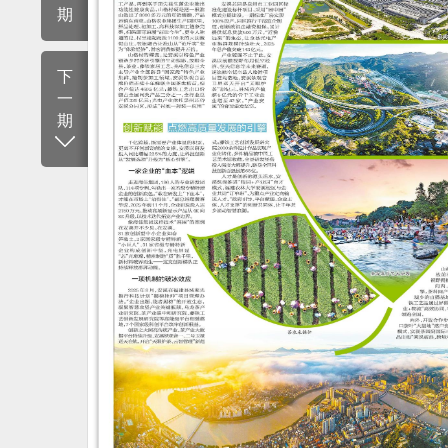
期
下
一
期