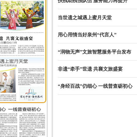
扶残助残强队伍 服务能力再提升
当世遗之城遇上蜜月天堂
用心用情当好泉州“代言人”
“润物无声”文旅智慧服务平台发布
非遗“牵手”世遗 共襄文旅盛宴
“身经百战”仍细心 一线普查砺初心