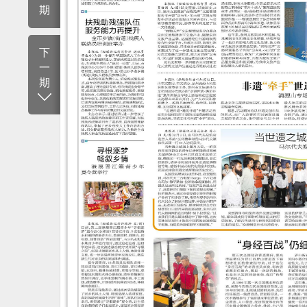
期
下
一
期