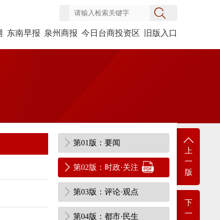
网
东南早报
泉州商报
今日台商投资区
旧版入口
第01版：要闻
上
一
第02版：时政·关注
版
第03版：评论·观点
下
一
第04版：都市·民生