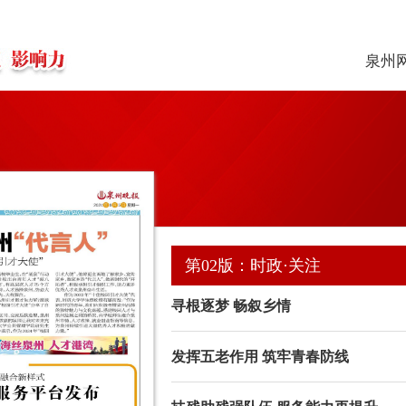
泉州
第02版：时政·关注
寻根逐梦 畅叙乡情
发挥五老作用 筑牢青春防线